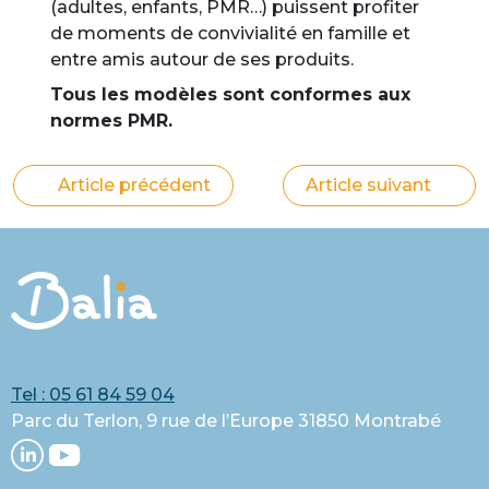
(adultes, enfants, PMR…) puissent profiter
de moments de convivialité en famille et
entre amis autour de ses produits.
Tous les modèles sont conformes aux
normes PMR.
Navigation
Article précédent
Article suivant
de
l’article
Tel : 05 61 84 59 04
Parc du Terlon, 9 rue de l’Europe 31850 Montrabé